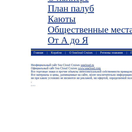
План палуб
Каюты
Общественные мест
От А до Я
Главная
|
Корабли
|
О Seacloud Cruises
|
Регионы плавания
|
Г
Неофициальный сайт Sea Cloud Cruises
seacloud.ru
Официальный сайт Sea Cloud Cruises
www.seacloud.com
Все торговые знаки и прочие объекты интеллектуальной собственности принадл
Все материалы и цены, размещенные на сайте, носят исключительно информацио
ни при каких условиях не являются ни рекламой, ни офертой, определяемой по
,
,
, ,