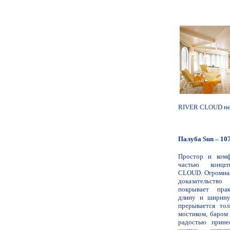
RIVER CLOUD нет
Палуба Sun – 10
Простор и комф
частью конце
CLOUD. Огромная
доказательств
покрывает пра
длину и ширину
прерывается то
мостиком, баром 
радостью прин