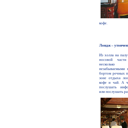
кофе.
Лондж – утонче
Из холла на пал
носовой част
несколько ш
незабываемыми 
бортом речных п
зоне отдыха ло
кофе и чай. А 
послушать инф
или послушать ра