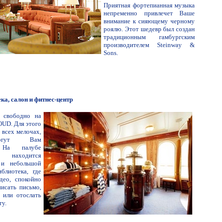
Приятная фортепианная музыка
непременно привлечет Ваше
внимание к сияющему черному
роялю. Этот шедевр был создан
традиционным гамбургским
производителем Steinway &
Sons.
ка, салон и фитнес-центр
я свободно на
UD. Для этого
 всех мелочах,
огут Вам
. На палубе
находится
 и небольшой
блиотека, где
део, спокойно
писать письмо,
у или отослать
ту.