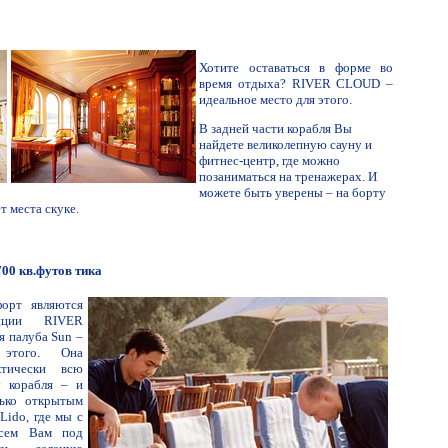
Хотите оставаться в форме во
время отдыха? RIVER CLOUD –
идеальное место для этого.
В задней части корабля Вы
найдете великолепную сауну и
фитнес-центр, где можно
позаниматься на тренажерах. И
можете быть уверены – на борту
 места скуке.
700 кв.футов тика
орт являются
пции RIVER
 палуба Sun –
о этого. Она
ктически всю
 корабля – и
лько открытым
Lido, где мы с
есем Вам под