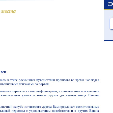
 места
елей
ыхом в стиле роскошных путешествий прошлого во время, наблюдая
живописными пейзажами за бортом.
аваемые первоклассными шеф-поварами, и элитные вина – искушение
 капитанского ужина в начале круиза до самого конца Вашего
олнечной палубе из тикового дерева Вам предложат восхитительные
етливый персонал с удовольствием позаботится и о других Ваших