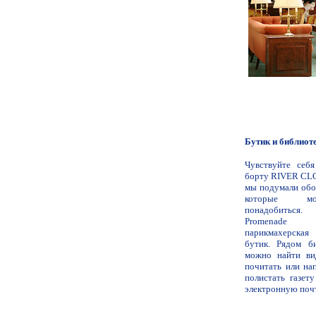
Бутик и библиоте
Чувствуйте себ
борту RIVER CLO
мы подумали обо
которые м
понадобиться
Promenade 
парикмахерская
бутик. Рядом би
можно найти ви
почитать или на
полистать газет
электронную поч