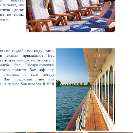
ки, зеленую
ы в гольф, или
тную доску,
ает не только
телей.
злонги с удобными подушками,
и скамьи приглашают Вас
итать или просто поговорить с
алубе Sun. Обслуживающий
 готов принести Вам кофе или
ый напиток, и, если погода
о Вам предложат ланч или
ю на палубе Sun корабля RIVER