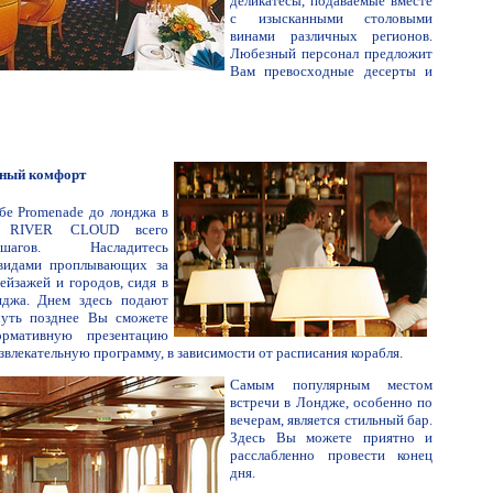
деликатесы, подаваемые вместе
с изысканными столовыми
винами различных регионов.
Любезный персонал предложит
Вам превосходные десерты и
нный комфорт
убе Promenade до лонджа в
и RIVER CLOUD всего
агов. Насладитесь
видами проплывающих за
ейзажей и городов, сидя в
нджа. Днем здесь подают
чуть позднее Вы сможете
ормативную презентацию
звлекательную программу, в зависимости от расписания корабля.
Самым популярным местом
встречи в Лондже, особенно по
вечерам, является стильный бар.
Здесь Вы можете приятно и
расслабленно провести конец
дня.