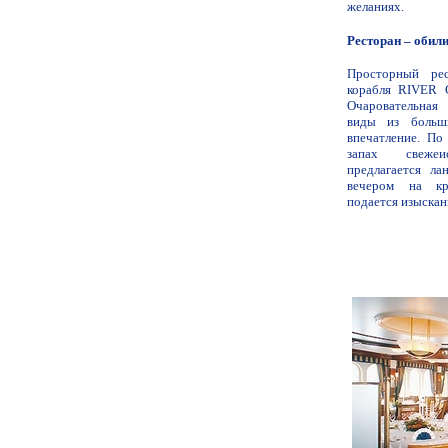
желаниях.
Ресторан – обил
Просторный ре
корабля RIVER 
Очаровательная
виды из больш
впечатление. По
запах свежеи
предлагается л
вечером на кр
подается изыска