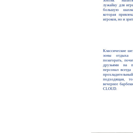
зонтик напит
лужайку для игр
большую шахма
которая привлек
игроков, но и зри
Классические ше
зоны отдыха 
позагорать, поч
друзьями на п
персонал всегда
прохладительн
подходящая, т
вечернее барбек
CLOUD.