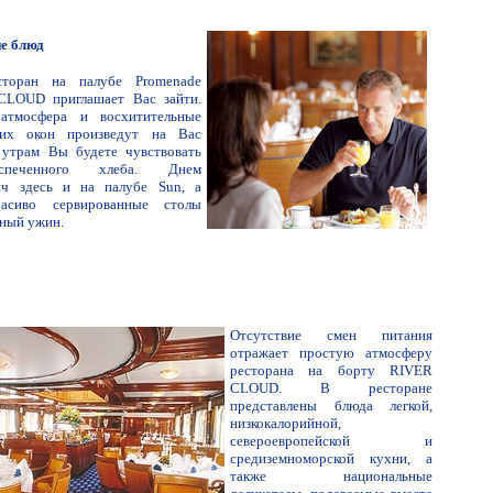
ие блюд
сторан на палубе Promenade
CLOUD приглашает Вас зайти.
 атмосфера и восхитительные
их окон произведут на Вас
 утрам Вы будете чувствовать
спеченного хлеба. Днем
анч здесь и на палубе Sun, а
асиво сервированные столы
нный ужин.
Отсутствие смен питания
отражает простую атмосферу
ресторана на борту RIVER
CLOUD. В ресторане
представлены блюда легкой,
низкокалорийной,
североевропейской и
средиземноморской кухни, а
также национальные