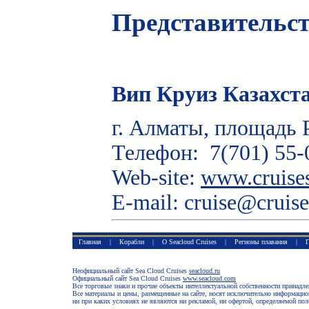
Представительст
Вип Круиз Казахст
г. Алматы, площадь 
Телефон: 7(701) 55-
Web-site:
www.cruise
E-mail: cruise@cruise
Главная
|
Корабли
|
О Seacloud Cruises
|
Регионы плавания
|
Г
Неофициальный сайт Sea Cloud Cruises
seacloud.ru
Официальный сайт Sea Cloud Cruises
www.seacloud.com
Все торговые знаки и прочие объекты интеллектуальной собственности принадл
Все материалы и цены, размещенные на сайте, носят исключительно информацио
ни при каких условиях не являются ни рекламой, ни офертой, определяемой по
,